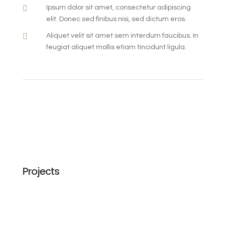

Ipsum dolor sit amet, consectetur adipiscing
elit. Donec sed finibus nisi, sed dictum eros.

Aliquet velit sit amet sem interdum faucibus. In
feugiat aliquet mollis etiam tincidunt ligula.
Projects