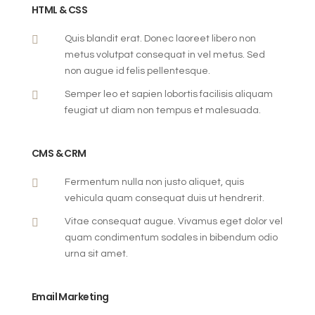
HTML & CSS

Quis blandit erat. Donec laoreet libero non
metus volutpat consequat in vel metus. Sed
non augue id felis pellentesque.

Semper leo et sapien lobortis facilisis aliquam
feugiat ut diam non tempus et malesuada.
CMS & CRM

Fermentum nulla non justo aliquet, quis
vehicula quam consequat duis ut hendrerit.

Vitae consequat augue. Vivamus eget dolor vel
quam condimentum sodales in bibendum odio
urna sit amet.
Email Marketing