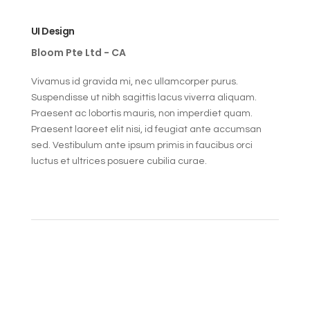
UI Design
Bloom Pte Ltd - CA
Vivamus id gravida mi, nec ullamcorper purus.
Suspendisse ut nibh sagittis lacus viverra aliquam.
Praesent ac lobortis mauris, non imperdiet quam.
Praesent laoreet elit nisi, id feugiat ante accumsan
sed. Vestibulum ante ipsum primis in faucibus orci
luctus et ultrices posuere cubilia curae.