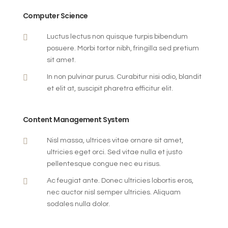
Computer Science

Luctus lectus non quisque turpis bibendum
posuere. Morbi tortor nibh, fringilla sed pretium
sit amet.

In non pulvinar purus. Curabitur nisi odio, blandit
et elit at, suscipit pharetra efficitur elit.
Content Management System

Nisl massa, ultrices vitae ornare sit amet,
ultricies eget orci. Sed vitae nulla et justo
pellentesque congue nec eu risus.

Ac feugiat ante. Donec ultricies lobortis eros,
nec auctor nisl semper ultricies. Aliquam
sodales nulla dolor.